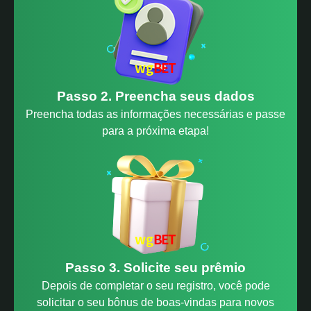
Passo 2. Preencha seus dados
Preencha todas as informações necessárias e passe
para a próxima etapa!
Passo 3. Solicite seu prêmio
Depois de completar o seu registro, você pode
solicitar o seu bônus de boas-vindas para novos