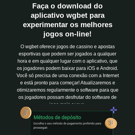
Faça o download do
aplicativo wgbet para
experimentar os melhores
jogos on-line!
O wgbet oferece jogos de cassino e apostas
esportivas que podem ser jogados a qualquer
hora e em qualquer lugar com o aplicativo, que
os jogadores podem baixar para iOS e Android.
Você só precisa de uma conexão com a Internet
e está pronto para começar! Atualizaremos e
otimizaremos regularmente o software para que
os jogadores possam desfrutar do software de
jogo mais suave.