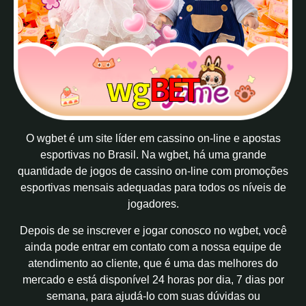
O wgbet é um site líder em cassino on-line e apostas
esportivas no Brasil. Na wgbet, há uma grande
quantidade de jogos de cassino on-line com promoções
esportivas mensais adequadas para todos os níveis de
jogadores.
Depois de se inscrever e jogar conosco no wgbet, você
ainda pode entrar em contato com a nossa equipe de
atendimento ao cliente, que é uma das melhores do
mercado e está disponível 24 horas por dia, 7 dias por
semana, para ajudá-lo com suas dúvidas ou