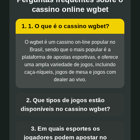
cassino online wgbet
1. 1. O que é o cassino wgbet?
O wgbet é um cassino on-line popular no
Brasil, sendo que o mais popular é a
plataforma de apostas esportivas, e oferece
uma ampla variedade de jogos, incluindo
caça-níqueis, jogos de mesa e jogos com
dealer ao vivo.
2. Que tipos de jogos estão
disponíveis no cassino wgbet?
3. Em quais esportes os
jogadores podem apostar no