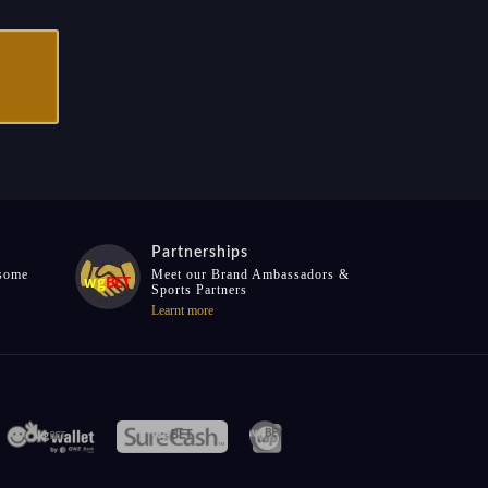
Partnerships
 some
Meet our Brand Ambassadors &
Sports Partners
Learnt more