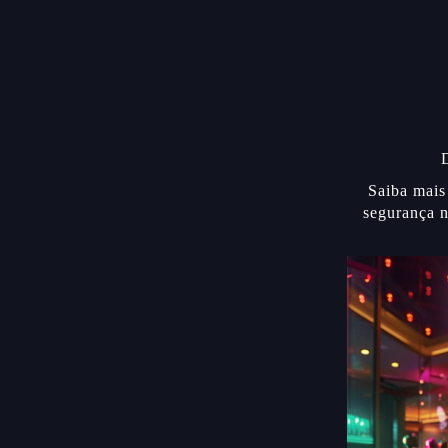
Saiba mais
segurança n