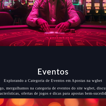
Eventos
Explorando a Categoria de Eventos em Apostas na wgbet
igo, mergulhamos na categoria de eventos do site wgbet, discu
acterísticas, ofertas de jogos e dicas para apostas bem-sucedi