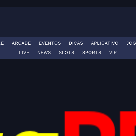
LE
ARCADE
EVENTOS
DICAS
APLICATIVO
JO
LIVE
NEWS
SLOTS
SPORTS
VIP