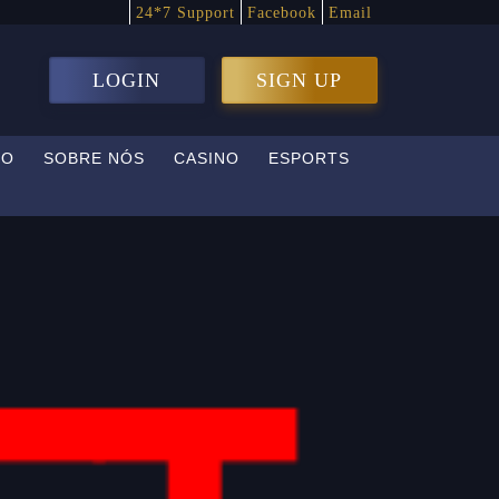
24*7 Support
Facebook
Email
LOGIN
SIGN UP
GO
SOBRE NÓS
CASINO
ESPORTS