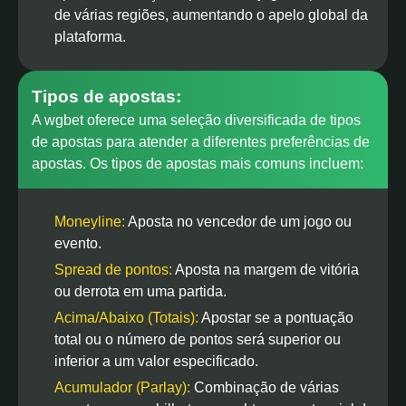
de várias regiões, aumentando o apelo global da
plataforma.
Tipos de apostas:
A wgbet oferece uma seleção diversificada de tipos
de apostas para atender a diferentes preferências de
apostas. Os tipos de apostas mais comuns incluem:
Moneyline:
Aposta no vencedor de um jogo ou
evento.
Spread de pontos:
Aposta na margem de vitória
ou derrota em uma partida.
Acima/Abaixo (Totais):
Apostar se a pontuação
total ou o número de pontos será superior ou
inferior a um valor especificado.
Acumulador (Parlay):
Combinação de várias