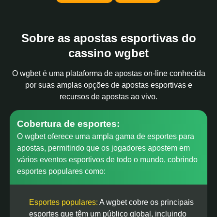
Sobre as apostas esportivas do
cassino wgbet
O wgbet é uma plataforma de apostas on-line conhecida
por suas amplas opções de apostas esportivas e
recursos de apostas ao vivo.
Cobertura de esportes:
O wgbet oferece uma ampla gama de esportes para
apostas, permitindo que os jogadores apostem em
vários eventos esportivos de todo o mundo, cobrindo
esportes populares como:
Esportes populares:
A wgbet cobre os principais
esportes que têm um público global, incluindo