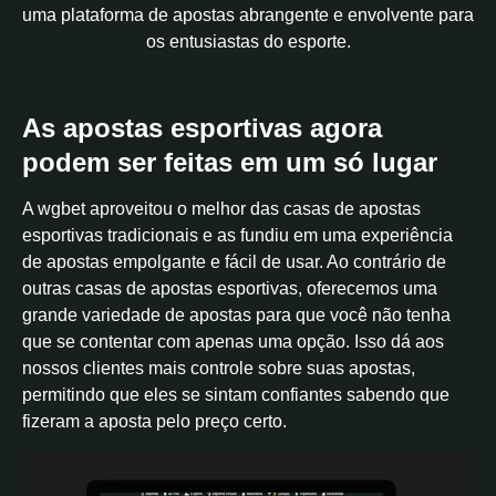
uma plataforma de apostas abrangente e envolvente para
os entusiastas do esporte.
As apostas esportivas agora
podem ser feitas em um só lugar
A wgbet aproveitou o melhor das casas de apostas
esportivas tradicionais e as fundiu em uma experiência
de apostas empolgante e fácil de usar. Ao contrário de
outras casas de apostas esportivas, oferecemos uma
grande variedade de apostas para que você não tenha
que se contentar com apenas uma opção. Isso dá aos
nossos clientes mais controle sobre suas apostas,
permitindo que eles se sintam confiantes sabendo que
fizeram a aposta pelo preço certo.