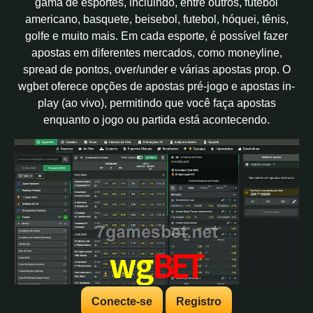
gama de esportes, incluindo, entre outros, futebol
americano, basquete, beisebol, futebol, hóquei, tênis,
golfe e muito mais. Em cada esporte, é possível fazer
apostas em diferentes mercados, como moneyline,
spread de pontos, over/under e várias apostas prop. O
wgbet oferece opções de apostas pré-jogo e apostas in-
play (ao vivo), permitindo que você faça apostas
enquanto o jogo ou partida está acontecendo.
Conecte-se
Registro