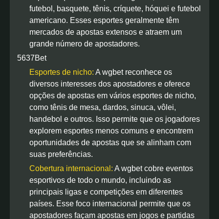
futebol, basquete, tênis, críquete, hóquei e futebol
americano. Esses esportes geralmente têm
mercados de apostas extensos e atraem um
grande número de apostadores.
5637Bet
Esportes de nicho:
A wgbet reconhece os
diversos interesses dos apostadores e oferece
opções de apostas em vários esportes de nicho,
como tênis de mesa, dardos, sinuca, vôlei,
handebol e outros. Isso permite que os jogadores
explorem esportes menos comuns e encontrem
oportunidades de apostas que se alinham com
suas preferências.
Cobertura internacional:
A wgbet cobre eventos
esportivos de todo o mundo, incluindo as
principais ligas e competições em diferentes
países. Esse foco internacional permite que os
apostadores façam apostas em jogos e partidas