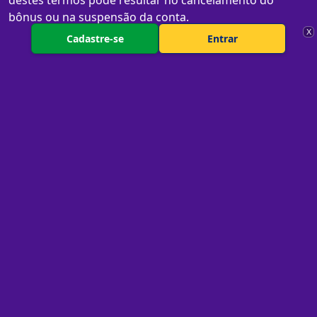
destes termos pode resultar no cancelamento do
bônus ou na suspensão da conta.
X
Cadastre-se
Entrar