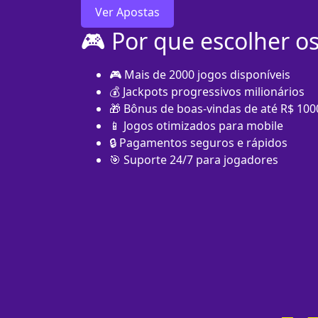
Ver Apostas
🎮 Por que escolher o
🎮 Mais de 2000 jogos disponíveis
💰 Jackpots progressivos milionários
🎁 Bônus de boas-vindas de até R$ 100
📱 Jogos otimizados para mobile
🔒 Pagamentos seguros e rápidos
🎯 Suporte 24/7 para jogadores