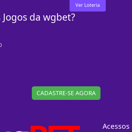
Ver Loteria
s Jogos da wgbet?
0
CADASTRE-SE AGORA
Acessos