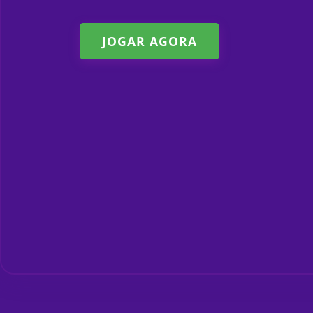
JOGAR AGORA