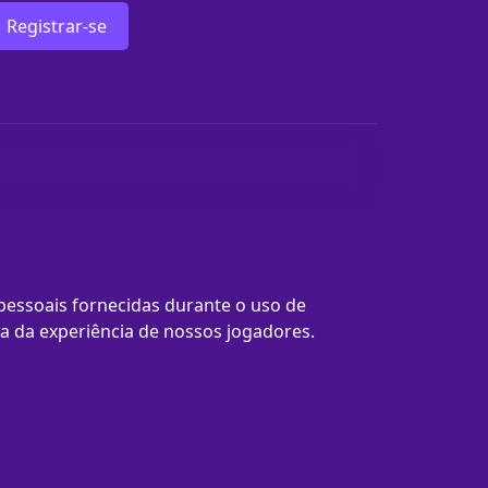
Registrar-se
pessoais fornecidas durante o uso de
ua da experiência de nossos jogadores.