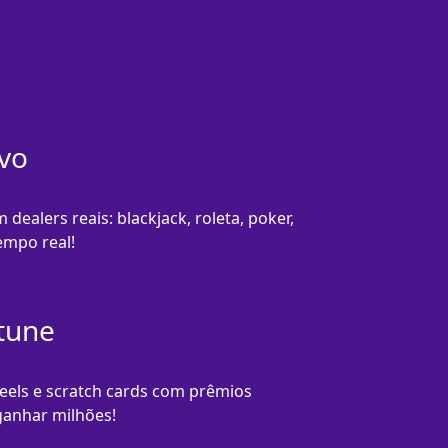
ivo
 dealers reais: blackjack, roleta, poker,
empo real!
rtune
heels e scratch cards com prêmios
ganhar milhões!