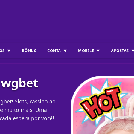
OS
BÔNUS
CONTA
MOBILE
APOSTAS
- wgbet
bet! Slots, cassino ao
a e muito mais. Uma
icada espera por você!